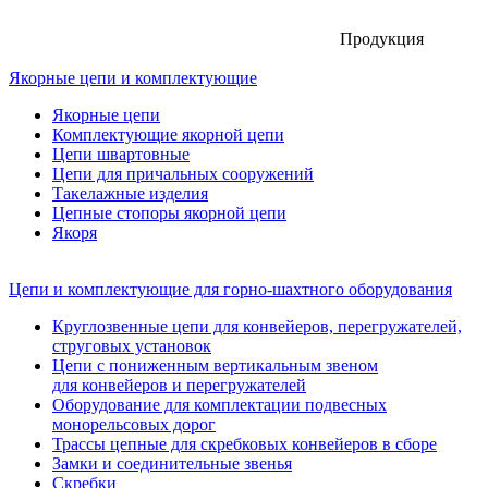
Продукция
Якорные цепи и комплектующие
Якорные цепи
Комплектующие якорной цепи
Цепи швартовные
Цепи для причальных сооружений
Такелажные изделия
Цепные стопоры якорной цепи
Якоря
Цепи и комплектующие для горно-шахтного оборудования
Круглозвенные цепи для конвейеров, перегружателей,
струговых установок
Цепи с пониженным вертикальным звеном
для конвейеров и перегружателей
Оборудование для комплектации подвесных
монорельсовых дорог
Трассы цепные для скребковых конвейеров в сборе
Замки и соединительные звенья
Скребки