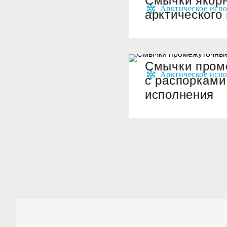
Смычки якор
арктического
Смычки пром
с распорками
исполнения