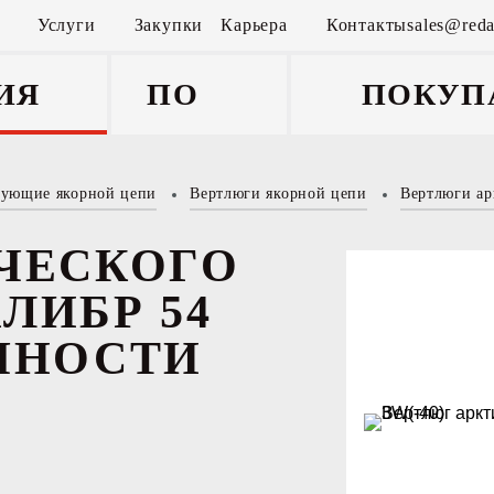
Услуги
Закупки
Карьера
Контакты
sales@reda
ИЯ
ПОКУП
тующие якорной цепи
Вертлюги якорной цепи
Вертлюги ар
щие
ЧЕСКОГО
ЛИБР 54
ЧНОСТИ