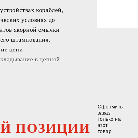
ЙТИ К РЕЗУЛЬТАТАМ
устройствах кораблей,
ических условиях до
ентов якорной смычки
чего штампования.
ние цепи
укладывание в цепной
Оформить
заказ
только на
ОЙ ПОЗИЦИИ
этот