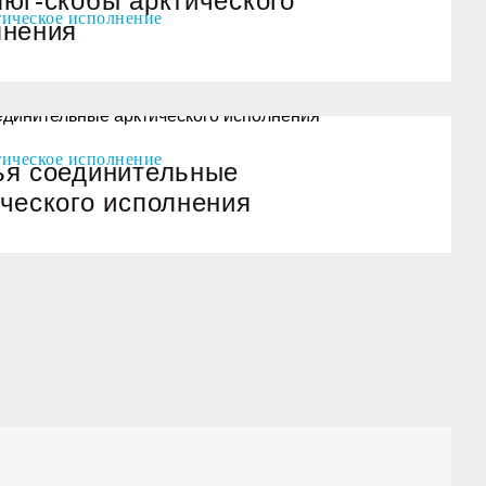
юг-скобы арктического
лнения
ья соединительные
ческого исполнения