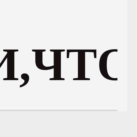
,
ЧТО