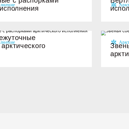
ные с распорками
Вертл
 исполнения
испо
ежуточные
 арктического
Звен
аркти