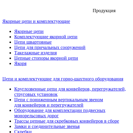
Продукция
Якорные цепи и комплектующие
Якорные цепи
Комплектующие якорной цепи
Цепи швартовные
Цепи для причальных сооружений
Такелажные изделия
Цепные стопоры якорной цепи
Якоря
Цепи и комплектующие для горно-шахтного оборудования
Круглозвенные цепи для конвейеров, перегружателей,
струговых установок
Цепи с пониженным вертикальным звеном
для конвейеров и перегружателей
Оборудование для комплектации подвесных
монорельсовых дорог
Трассы цепные для скребковых конвейеров в сборе
Замки и соединительные звенья
Скребки