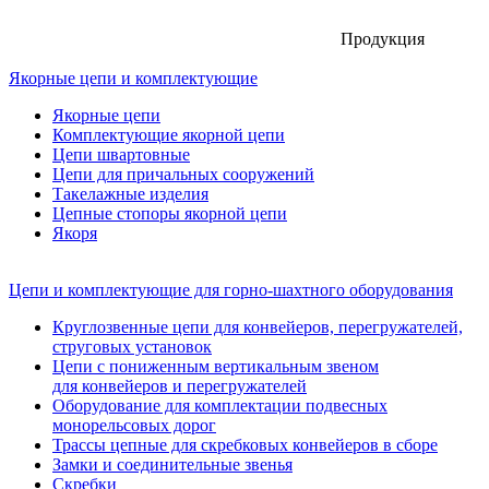
Продукция
Якорные цепи и комплектующие
Якорные цепи
Комплектующие якорной цепи
Цепи швартовные
Цепи для причальных сооружений
Такелажные изделия
Цепные стопоры якорной цепи
Якоря
Цепи и комплектующие для горно-шахтного оборудования
Круглозвенные цепи для конвейеров, перегружателей,
струговых установок
Цепи с пониженным вертикальным звеном
для конвейеров и перегружателей
Оборудование для комплектации подвесных
монорельсовых дорог
Трассы цепные для скребковых конвейеров в сборе
Замки и соединительные звенья
Скребки