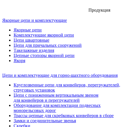
Продукция
Якорные цепи и комплектующие
Якорные цепи
Комплектующие якорной цепи
Цепи швартовные
Цепи для причальных сооружений
Такелажные изделия
Цепные стопоры якорной цепи
Якоря
Цепи и комплектующие для горно-шахтного оборудования
Круглозвенные цепи для конвейеров, перегружателей,
струговых установок
Цепи с пониженным вертикальным звеном
для конвейеров и перегружателей
Оборудование для комплектации подвесных
монорельсовых дорог
Трассы цепные для скребковых конвейеров в сборе
Замки и соединительные звенья
Скребки