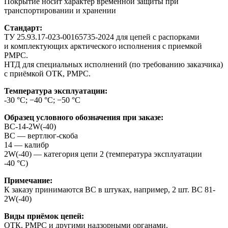
Покрытие носит характер временной защиты при
транспортировании и хранении
Стандарт:
ТУ 25.93.17-023-00165735-2024 для цепей с распорками
и комплектующих арктического исполнения с приемкой
РМРС.
НТД для специальных исполнений (по требованию заказчика)
с приёмкой ОТК, РМРС.
Температура эксплуатации:
-30 °С; −40 °С; −50 °С
Образец условного обозначения при заказе:
BC-14-2W(-40)
ВС — вертлюг-скоба
14 — калибр
2W(-40) — категория цепи 2 (температура эксплуатации
-40 °С)
Примечание:
К заказу принимаются ВС в штуках, например, 2 шт. ВС 81-
2W(-40)
Виды приёмок цепей:
ОТК, РМРС и другими надзорными органами.